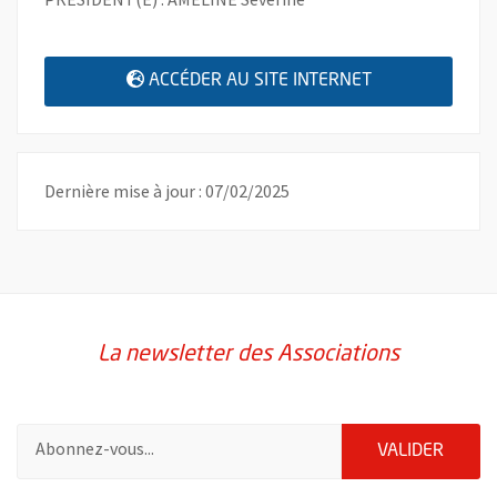
, OUVRE UNE N
ACCÉDER AU SITE INTERNET
Dernière mise à jour : 07/02/2025
La newsletter des Associations
Pour vous inscrire à la lettre d'information des associations de 
ENVOY
VALIDER