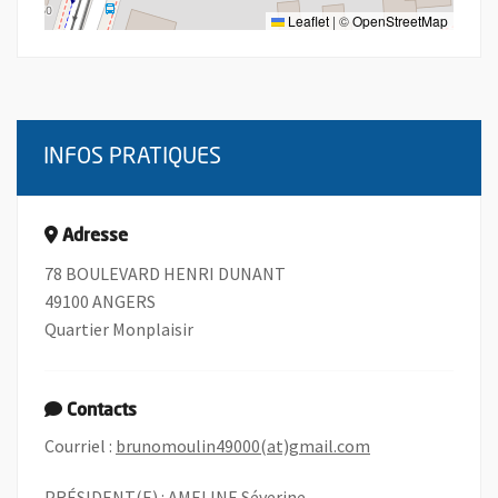
Leaflet
|
©
OpenStreetMap
INFOS PRATIQUES
Adresse
78 BOULEVARD HENRI DUNANT
49100 ANGERS
Quartier Monplaisir
Contacts
, Ouvre une nouv
Courriel :
brunomoulin49000(at)gmail.com
PRÉSIDENT(E) : AMELINE Séverine