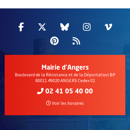
51985
Facebook
, Ouvre une nouvelle fenêtre
Twitter
, Ouvre une nouvelle fe
Bluesky
, Ouvre une nouv
Instagram
, Ouvre un
Vime
, Ouv
Pinterest
, Ouvre une nouvell
Flux RSS
Mairie d'Angers
Boulevard de la Résistance et de la Déportation BP
80011 49020 ANGERS Cedex 02
02 41 05 40 00
Voir les horaires