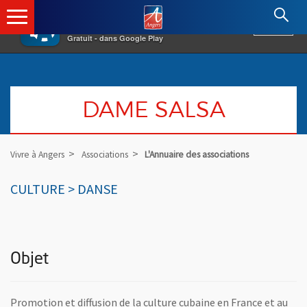
×
Angers.fr : Retour à l'accueil
AF
Vivre à Angers
VOIR
Ville d'Angers
Gratuit - dans Google Play
DAME SALSA
Vivre à Angers
Associations
L'Annuaire des associations
CULTURE > DANSE
Objet
Promotion et diffusion de la culture cubaine en France et au