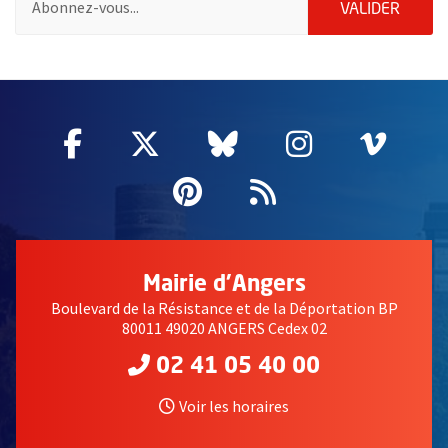
ENVOY
VALIDER
51985
Facebook
, Ouvre une nouvelle fenêtre
Twitter
, Ouvre une nouvelle fe
Bluesky
, Ouvre une nouv
Instagram
, Ouvre un
Vime
, Ouv
Pinterest
, Ouvre une nouvell
Flux RSS
Mairie d'Angers
Boulevard de la Résistance et de la Déportation BP
80011 49020 ANGERS Cedex 02
02 41 05 40 00
Voir les horaires