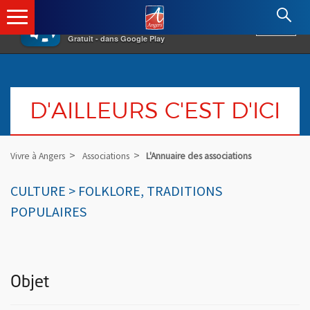
×
Angers.fr : Retour à l'accueil
AF
Vivre à Angers
VOIR
Ville d'Angers
Gratuit - dans Google Play
D'AILLEURS C'EST D'ICI
Vivre à Angers
Associations
L'Annuaire des associations
CULTURE > FOLKLORE, TRADITIONS
POPULAIRES
Objet