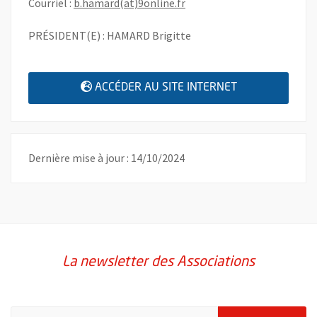
, Ouvre une nouvelle fenêtr
Courriel :
b.hamard(at)9online.fr
PRÉSIDENT(E) : HAMARD Brigitte
, OUVRE UNE N
ACCÉDER AU SITE INTERNET
Dernière mise à jour : 14/10/2024
La newsletter des Associations
Pour vous inscrire à la lettre d'information des associations de 