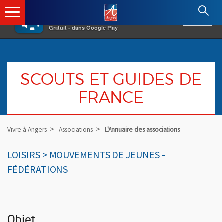
×
Angers.fr : Retour à l'accueil
AF
Vivre à Angers
VOIR
Ville d'Angers
Gratuit - dans Google Play
SCOUTS ET GUIDES DE
FRANCE
Vivre à Angers
Associations
L'Annuaire des associations
LOISIRS > MOUVEMENTS DE JEUNES -
FÉDÉRATIONS
Objet