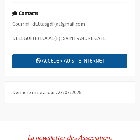
Contacts
, Ouvre une nouvelle fenê
Courriel :
dt.ttasgdf(at)gmail.com
DÉLÉGUÉ(E) LOCAL(E) : SAINT-ANDRE GAEL
, OUVRE UNE N
ACCÉDER AU SITE INTERNET
Dernière mise à jour : 23/07/2025
La newsletter des Associations