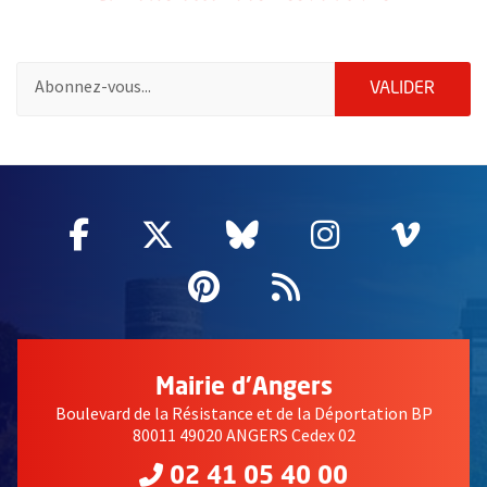
Pour vous inscrire à la lettre d'information des associations de 
ENVOY
VALIDER
51985
Facebook
, Ouvre une nouvelle fenêtre
Twitter
, Ouvre une nouvelle fe
Bluesky
, Ouvre une nouv
Instagram
, Ouvre un
Vime
, Ouv
Pinterest
, Ouvre une nouvell
Flux RSS
Mairie d'Angers
Boulevard de la Résistance et de la Déportation BP
80011 49020 ANGERS Cedex 02
02 41 05 40 00