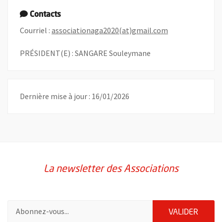
Contacts
, Ouvre une nouv
Courriel :
associationaga2020(at)gmail.com
PRÉSIDENT(E) : SANGARE Souleymane
Dernière mise à jour : 16/01/2026
La newsletter des Associations
Pour vous inscrire à la lettre d'information des associations de 
ENVOY
VALIDER