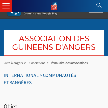
×
Angers.fr : Retour à l'accueil
AF
Vivre à Angers
VOIR
Ville d'Angers
Gratuit - dans Google Play
ASSOCIATION DES
GUINEENS D'ANGERS
Vivre à Angers
Associations
L'Annuaire des associations
INTERNATIONAL > COMMUNAUTÉS
ETRANGÈRES
Objet