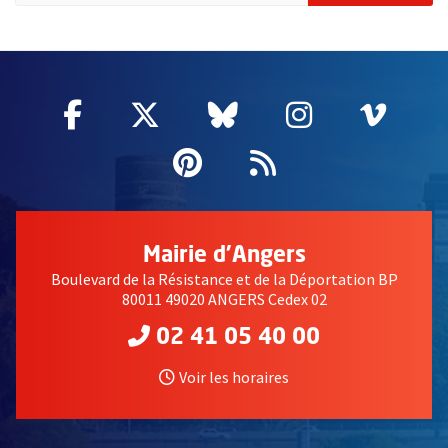
51985
Facebook
, Ouvre une nouvelle fenêtre
Twitter
, Ouvre une nouvelle fe
Bluesky
, Ouvre une nouv
Instagram
, Ouvre un
Vime
, Ouv
Pinterest
, Ouvre une nouvell
Flux RSS
Mairie d'Angers
Boulevard de la Résistance et de la Déportation BP
80011 49020 ANGERS Cedex 02
02 41 05 40 00
Voir les horaires