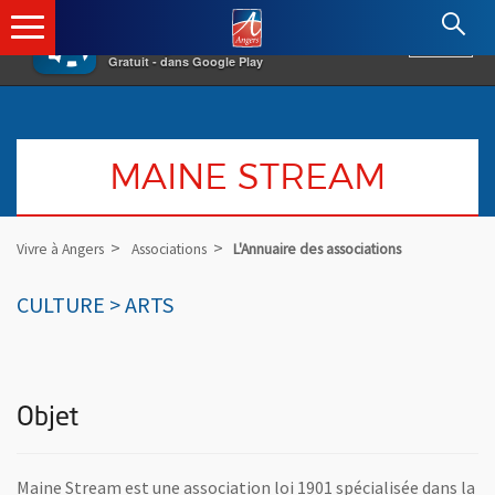
×
Angers.fr : Retour à l'accueil
AF
Vivre à Angers
VOIR
Ville d'Angers
Gratuit - dans Google Play
MAINE STREAM
Vivre à Angers
Associations
L'Annuaire des associations
CULTURE > ARTS
Objet
Maine Stream est une association loi 1901 spécialisée dans la