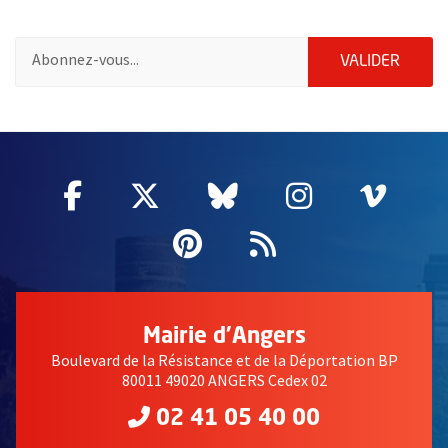
Pour vous inscrire à la lettre d'information des associations de 
ENVOY
VALIDER
51985
Facebook
, Ouvre une nouvelle fenêtre
Twitter
, Ouvre une nouvelle fe
Bluesky
, Ouvre une nouv
Instagram
, Ouvre un
Vime
, Ouv
Pinterest
, Ouvre une nouvell
Flux RSS
Mairie d'Angers
Boulevard de la Résistance et de la Déportation BP
80011 49020 ANGERS Cedex 02
02 41 05 40 00