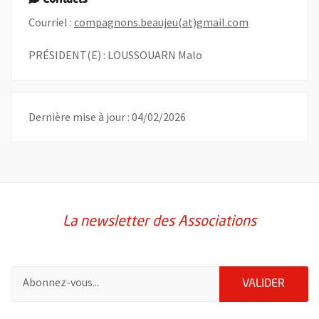
, Ouvre une no
Courriel :
compagnons.beaujeu(at)gmail.com
PRÉSIDENT(E) : LOUSSOUARN Malo
Dernière mise à jour : 04/02/2026
La newsletter des Associations
Pour vous inscrire à la lettre d'information des associations de 
ENVOY
VALIDER