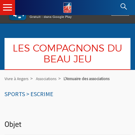
×
Angers.fr : Retour à l'accueil
AF
Vivre à Angers
VOIR
Ville d'Angers
Gratuit - dans Google Play
LES COMPAGNONS DU
BEAU JEU
Vivre à Angers
Associations
L'Annuaire des associations
SPORTS > ESCRIME
Objet