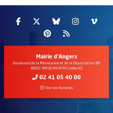
51985
Facebook
, Ouvre une nouvelle fenêtre
Twitter
, Ouvre une nouvelle fe
Bluesky
, Ouvre une nouv
Instagram
, Ouvre un
Vime
, Ouv
Pinterest
, Ouvre une nouvell
Flux RSS
Mairie d'Angers
Boulevard de la Résistance et de la Déportation BP
80011 49020 ANGERS Cedex 02
02 41 05 40 00
Voir les horaires