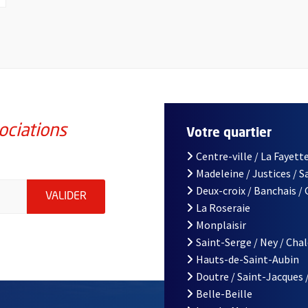
ociations
Votre quartier
Centre-ville / La Fayette
Madeleine / Justices / 
iations de la ville d'Angers, indiquez votre email (champ obligatoi
Deux-croix / Banchais /
ENVOYER MA DEMANDE D'INSCRIPTION À LA L
VALIDER
La Roseraie
Monplaisir
Saint-Serge / Ney / Cha
Hauts-de-Saint-Aubin
Doutre / Saint-Jacques 
Belle-Beille