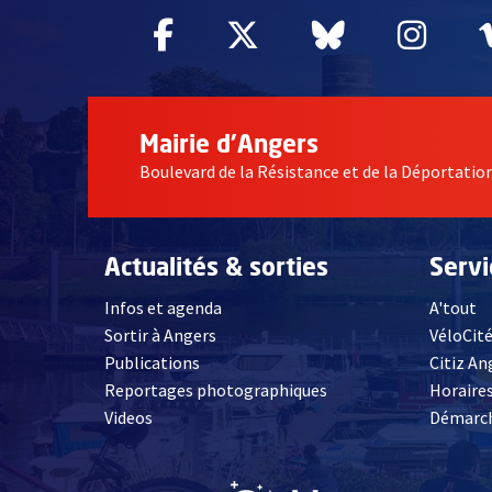
Facebook
, Ouvre une nouvelle fe
Twitter
, Ouvre une nouv
Bluesky
, Ouvre un
Inst
, Ou
Mairie d'Angers
Boulevard de la Résistance et de la Déportati
Actualités & sorties
Serv
Infos et agenda
A'tout
Sortir à Angers
VéloCit
Publications
Citiz An
Reportages photographiques
Horaires
, Ouvre une nouvelle fenêtre
Videos
Démarch
, Ouvre une nouve