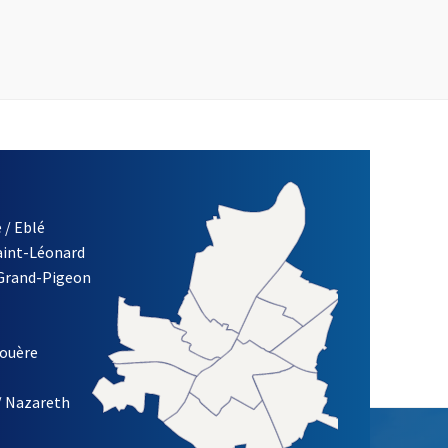
 / Eblé
Saint-Léonard
re)
 Grand-Pigeon
ETTRE D'INFORMATION DES ASSOCIATIONS DE LA VILLE D'ANG
louère
/ Nazareth