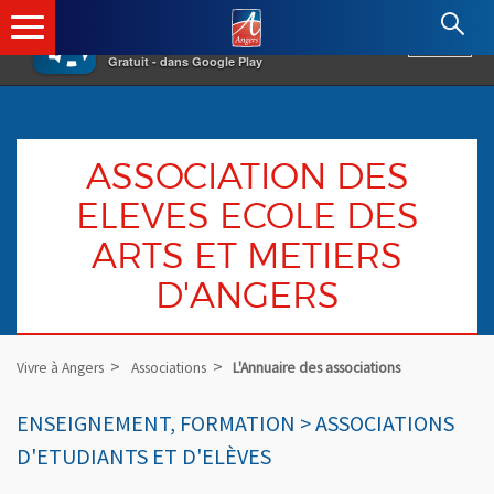
×
Angers.fr : Retour à l'accueil
AF
Vivre à Angers
VOIR
Ville d'Angers
Gratuit - dans Google Play
ASSOCIATION DES
ELEVES ECOLE DES
ARTS ET METIERS
D'ANGERS
Vivre à Angers
Associations
L'Annuaire des associations
ENSEIGNEMENT, FORMATION > ASSOCIATIONS
D'ETUDIANTS ET D'ELÈVES