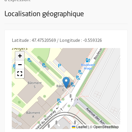
Localisation géographique
Latitude : 47.47520569 / Longitude : -0.559326
+
−
Leaflet
|
©
OpenStreetMap