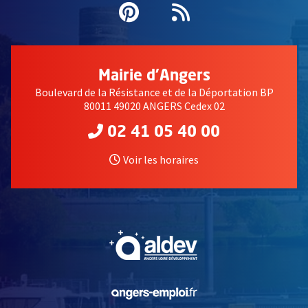
Pinterest
, Ouvre une nouvell
Flux RSS
Mairie d'Angers
Boulevard de la Résistance et de la Déportation BP
80011 49020 ANGERS Cedex 02
02 41 05 40 00
Voir les horaires
, Ouvre une nouvelle fe
, Ouvre une nouvelle fe