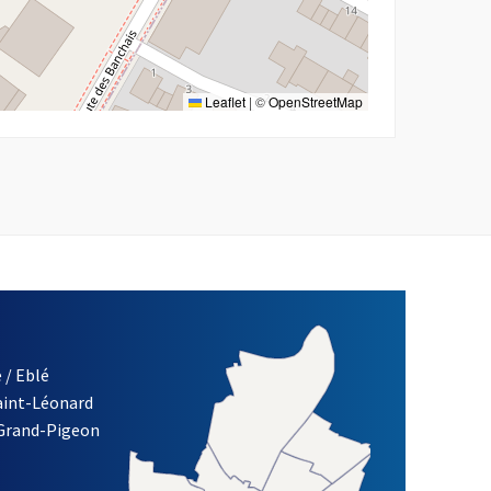
Leaflet
|
©
OpenStreetMap
 / Eblé
Saint-Léonard
re)
 Grand-Pigeon
ETTRE D'INFORMATION DES ASSOCIATIONS DE LA VILLE D'ANG