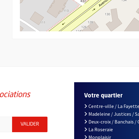
ociations
Votre quartier
Centre-ville / La Fayette
Madeleine / Justices / 
iations de la ville d'Angers, indiquez votre email (champ obligatoi
Deux-croix / Banchais /
ENVOYER MA DEMANDE D'INSCRIPTION À LA L
VALIDER
La Roseraie
Monplaisir