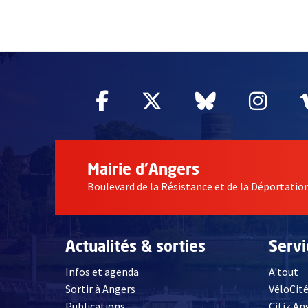
51985
Facebook
, Ouvre une nouvelle fe
Twitter
, Ouvre une nouv
Bluesky
, Ouvre un
Inst
, Ou
Mairie d'Angers
Boulevard de la Résistance et de la Déportati
Actualités & sorties
Serv
Infos et agenda
A'tout
Sortir à Angers
VéloCit
Publications
Citiz An