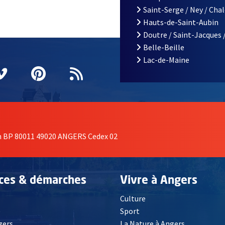
Saint-Serge / Ney / Cha
Hauts-de-Saint-Aubin
Doutre / Saint-Jacques 
Belle-Beille
Lac-de-Maine
nêtre
elle fenêtre
e nouvelle fenêtre
agram
vre une nouvelle fenêtre
Vimeo
, Ouvre une nouvelle fenêtre
Pinterest
, Ouvre une nouvelle fenêtre
Flux RSS
on BP 80011 49020 ANGERS Cedex 02
ices & démarches
Vivre à Angers
Culture
é
Sport
, Ouvre une nouvelle fenêtre
gers
La Nature à Angers