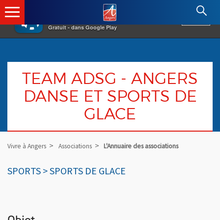
×
Angers.fr : Retour à l'accueil
AF
Vivre à Angers
VOIR
Ville d'Angers
Gratuit - dans Google Play
TEAM ADSG - ANGERS
DANSE ET SPORTS DE
GLACE
Vivre à Angers
Associations
L'Annuaire des associations
SPORTS > SPORTS DE GLACE