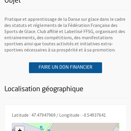
Objet
Pratique et apprentissage de la Danse sur glace dans le cadre
des statuts et réglements de la Fédération Française des
Sports de Glace. Club affilié et Labellisé FFSG, organisant des
entrainements, des compétitions, des manifestations
sportives ainsi que toutes activités et initiatives extra-
sportives nécessaires à sa prospérité et à sa promotion.
A L'ASSOCIATION 
, OUVRE UNE NOU
FAIRE UN DON FINANCIER
Localisation géographique
Latitude : 47.47947969 / Longitude : -0.54937641
+