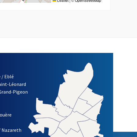
Leaflet
|
©
OpenStreetMap
 / Eblé
Saint-Léonard
re)
 Grand-Pigeon
ETTRE D'INFORMATION DES ASSOCIATIONS DE LA VILLE D'ANG
louère
/ Nazareth