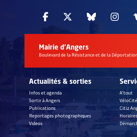
Facebook
, Ouvre une nouvelle fe
Twitter
, Ouvre une nouv
Bluesky
, Ouvre un
Inst
, Ou
Mairie d'Angers
Boulevard de la Résistance et de la Déportati
Actualités & sorties
Serv
Infos et agenda
A'tout
Sortir à Angers
VéloCit
Publications
Citiz An
Reportages photographiques
Horaires
, Ouvre une nouvelle fenêtre
Videos
Démarch