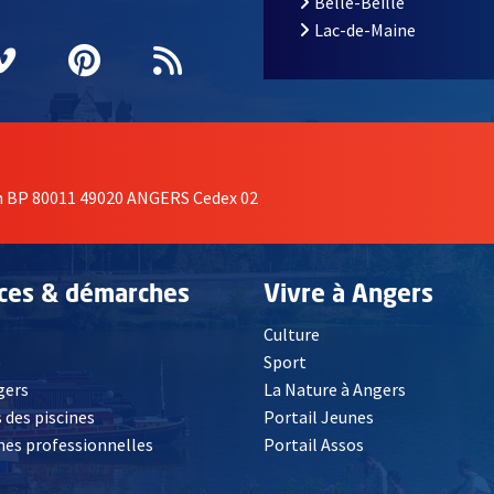
Belle-Beille
Lac-de-Maine
nêtre
elle fenêtre
e nouvelle fenêtre
agram
vre une nouvelle fenêtre
Vimeo
, Ouvre une nouvelle fenêtre
Pinterest
, Ouvre une nouvelle fenêtre
Flux RSS
on BP 80011 49020 ANGERS Cedex 02
ices & démarches
Vivre à Angers
Culture
é
Sport
, Ouvre une nouvelle fenêtre
gers
La Nature à Angers
 des piscines
Portail Jeunes
es professionnelles
Portail Assos