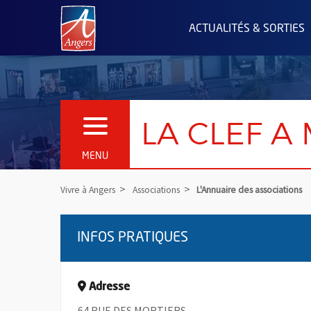
Angers.fr : Retour à l'accueil
ACTUALITÉS & SORTIES
LA CLEF A
OUVRIR LE MENU
MENU
Vivre à Angers
Associations
L'Annuaire des associations
INFOS PRATIQUES
Adresse
64 RUE DES MORTIERS