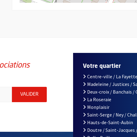
ociations
Votre quartier
Centre-ville / La Fayette
Madeleine / Justices / 
iations de la ville d'Angers, indiquez votre email (champ obligatoi
Deux-croix / Banchais /
ENVOYER MA DEMANDE D'INSCRIPTION À LA L
VALIDER
La Roseraie
Monplaisir
Saint-Serge / Ney / Cha
Hauts-de-Saint-Aubin
Doutre / Saint-Jacques 