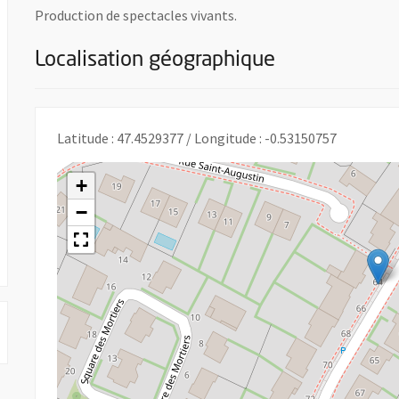
Production de spectacles vivants.
Localisation géographique
e nouvelle fenêtre
Latitude : 47.4529377 / Longitude : -0.53150757
+
−
 UNE NOUVELLE FENÊTRE