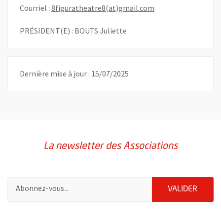
, Ouvre une nouvell
Courriel :
8figuratheatre8(at)gmail.com
PRÉSIDENT(E) : BOUTS Juliette
Dernière mise à jour : 15/07/2025
La newsletter des Associations
Pour vous inscrire à la lettre d'information des associations de 
ENVOY
VALIDER
51985