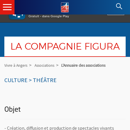
×
Angers.fr : Retour à l'accueil
AF
Vivre à Angers
VOIR
Ville d'Angers
Gratuit - dans Google Play
LA COMPAGNIE FIGURA
Vivre à Angers
Associations
L'Annuaire des associations
CULTURE > THÉÂTRE
Objet
- Création, diffusion et production de spectacles vivants