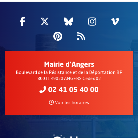
Facebook
, Ouvre une nouvelle fenêtre
Twitter
, Ouvre une nouvelle fe
Bluesky
, Ouvre une nouv
Instagram
, Ouvre un
Vime
, Ouv
Pinterest
, Ouvre une nouvell
Flux RSS
Mairie d'Angers
Boulevard de la Résistance et de la Déportation BP
80011 49020 ANGERS Cedex 02
02 41 05 40 00
Voir les horaires
, Ouvre une nouvelle fe