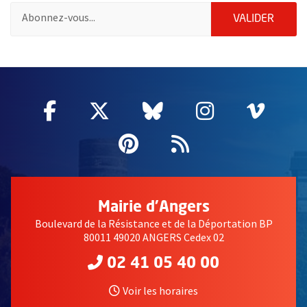
Pour vous inscrire à la lettre d'information des associations de 
ENVOY
VALIDER
51985
Facebook
, Ouvre une nouvelle fenêtre
Twitter
, Ouvre une nouvelle fe
Bluesky
, Ouvre une nouv
Instagram
, Ouvre un
Vime
, Ouv
Pinterest
, Ouvre une nouvell
Flux RSS
Mairie d'Angers
Boulevard de la Résistance et de la Déportation BP
80011 49020 ANGERS Cedex 02
02 41 05 40 00
Voir les horaires