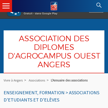
×
Angers.fr : Retour à l'accueil
AF
Vivre à Angers
VOIR
Ville d'Angers
Gratuit - dans Google Play
ASSOCIATION DES
DIPLOMES
D'AGROCAMPUS OUEST
ANGERS
Vivre à Angers
Associations
L'Annuaire des associations
ENSEIGNEMENT, FORMATION > ASSOCIATIONS
D'ETUDIANTS ET D'ELÈVES