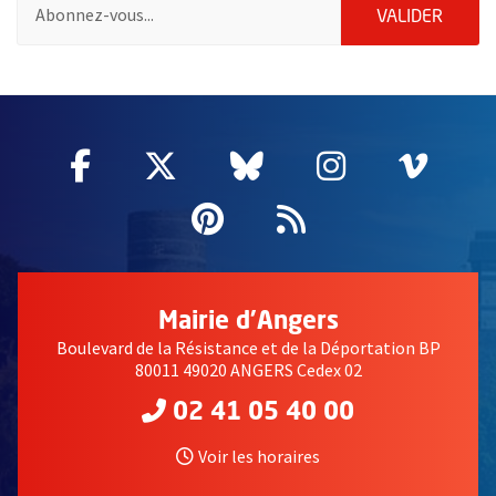
Pour vous inscrire à la lettre d'information des associations de 
ENVOY
VALIDER
51985
Facebook
, Ouvre une nouvelle fenêtre
Twitter
, Ouvre une nouvelle fe
Bluesky
, Ouvre une nouv
Instagram
, Ouvre un
Vime
, Ouv
Pinterest
, Ouvre une nouvell
Flux RSS
Mairie d'Angers
Boulevard de la Résistance et de la Déportation BP
80011 49020 ANGERS Cedex 02
02 41 05 40 00
Voir les horaires