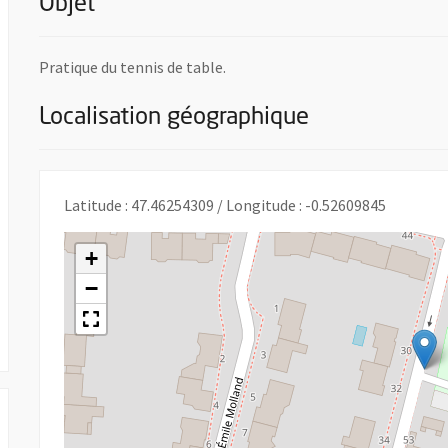
Objet
Pratique du tennis de table.
Localisation géographique
e nouvelle fenêtre
Latitude : 47.46254309 / Longitude : -0.52609845
+
−
 UNE NOUVELLE FENÊTRE