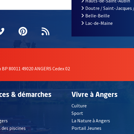
Hauts-de-Saint-Aubin
Doutre / Saint-Jacques 
Belle-Beille
Lac-de-Maine
nêtre
elle fenêtre
e nouvelle fenêtre
agram
vre une nouvelle fenêtre
Vimeo
, Ouvre une nouvelle fenêtre
Pinterest
, Ouvre une nouvelle fenêtre
Flux RSS
on BP 80011 49020 ANGERS Cedex 02
ices & démarches
Vivre à Angers
Culture
é
Sport
, Ouvre une nouvelle fenêtre
gers
La Nature à Angers
 des piscines
Portail Jeunes