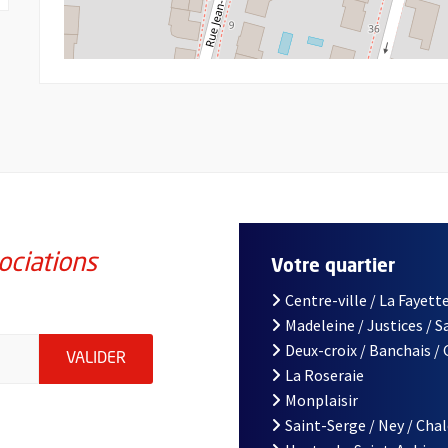
ociations
Votre quartier
Centre-ville / La Fayette
Madeleine / Justices / 
iations de la ville d'Angers, indiquez votre email (champ obligatoi
Deux-croix / Banchais /
ENVOYER MA DEMANDE D'INSCRIPTION À LA L
VALIDER
La Roseraie
Monplaisir
Saint-Serge / Ney / Cha