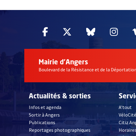
51985
Facebook
, Ouvre une nouvelle fe
Twitter
, Ouvre une nouv
Bluesky
, Ouvre un
Inst
, Ou
Mairie d'Angers
Boulevard de la Résistance et de la Déportati
Actualités & sorties
Serv
Infos et agenda
A'tout
Sortir à Angers
VéloCit
Publications
Citiz An
Reportages photographiques
Horaires