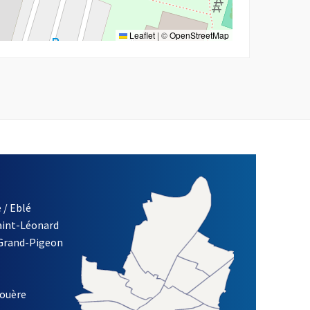
Leaflet
|
©
OpenStreetMap
 / Eblé
Saint-Léonard
re)
 Grand-Pigeon
ETTRE D'INFORMATION DES ASSOCIATIONS DE LA VILLE D'ANG
louère