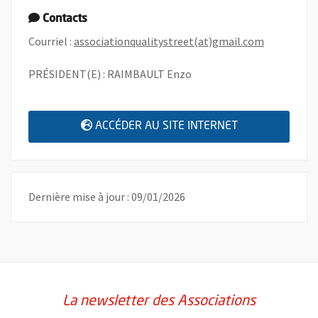
Contacts
, Ouvre une
Courriel :
associationqualitystreet(at)gmail.com
PRÉSIDENT(E) : RAIMBAULT Enzo
, OUVRE UNE N
ACCÉDER AU SITE INTERNET
Dernière mise à jour : 09/01/2026
La newsletter des Associations