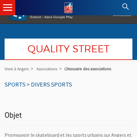
×
Angers.fr : Retour à l'accueil
AF
Vivre à Angers
VOIR
Ville d'Angers
Gratuit - dans Google Play
QUALITY STREET
Vivre à Angers
Associations
L'Annuaire des associations
SPORTS > DIVERS SPORTS
Objet
Promouvoir le skateboard et les sports urbains sur Angers et