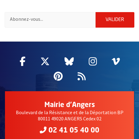
Pour vous inscrire à la lettre d'information des associations de 
ENVOY
VALIDER
51985
Facebook
, Ouvre une nouvelle fenêtre
Twitter
, Ouvre une nouvelle fe
Bluesky
, Ouvre une nouv
Instagram
, Ouvre un
Vime
, Ouv
Pinterest
, Ouvre une nouvell
Flux RSS
Mairie d'Angers
Boulevard de la Résistance et de la Déportation BP
80011 49020 ANGERS Cedex 02
02 41 05 40 00