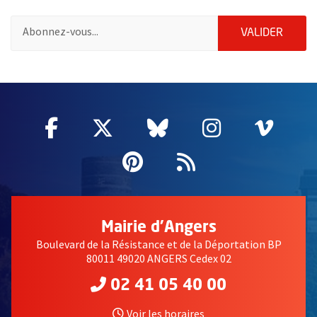
Pour vous inscrire à la lettre d'information des associations de 
ENVOY
VALIDER
51985
Facebook
, Ouvre une nouvelle fenêtre
Twitter
, Ouvre une nouvelle fe
Bluesky
, Ouvre une nouv
Instagram
, Ouvre un
Vime
, Ouv
Pinterest
, Ouvre une nouvell
Flux RSS
Mairie d'Angers
Boulevard de la Résistance et de la Déportation BP
80011 49020 ANGERS Cedex 02
02 41 05 40 00
Voir les horaires