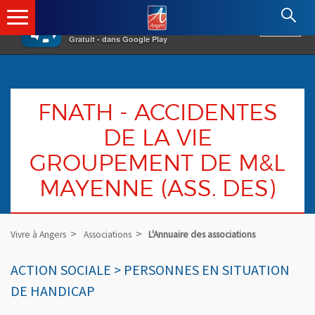
×
Angers.fr : Retour à l'accueil
AF
Vivre à Angers
VOIR
Ville d'Angers
Gratuit - dans Google Play
FNATH - ACCIDENTES
DE LA VIE
GROUPEMENT DE M&L
MAYENNE (ASS. DES)
Vivre à Angers
Associations
L'Annuaire des associations
ACTION SOCIALE > PERSONNES EN SITUATION
DE HANDICAP