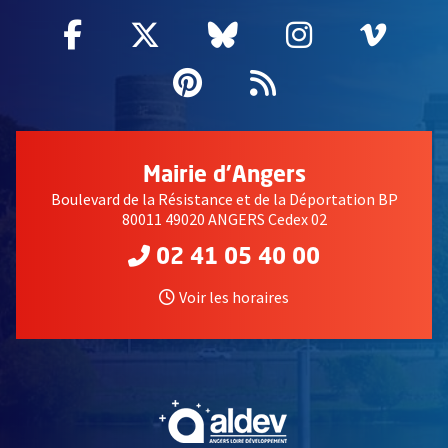
Facebook
, Ouvre une nouvelle fenêtre
Twitter
, Ouvre une nouvelle fe
Bluesky
, Ouvre une nouv
Instagram
, Ouvre un
Vime
, Ouv
Pinterest
, Ouvre une nouvell
Flux RSS
Mairie d'Angers
Boulevard de la Résistance et de la Déportation BP
80011 49020 ANGERS Cedex 02
02 41 05 40 00
Voir les horaires
, Ouvre une nouvelle fe