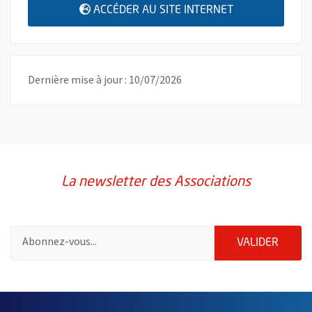
, OUVRE UNE N
ACCÉDER AU SITE INTERNET
Dernière mise à jour : 10/07/2026
La newsletter des Associations
Pour vous inscrire à la lettre d'information des associations de 
ENVOY
VALIDER
51985