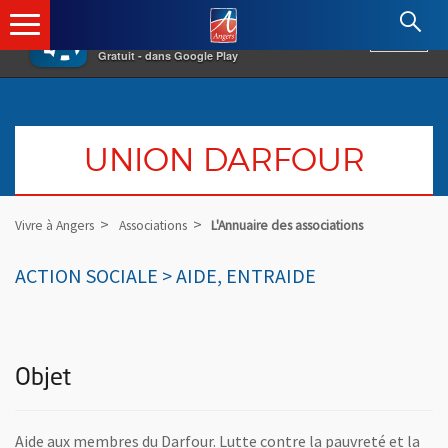
×
Angers.fr : Retour à l'accueil
AF
Vivre à Angers
VOIR
Ville d'Angers
Gratuit - dans Google Play
UNION DARFOUR
Vivre à Angers
Associations
L'Annuaire des associations
ACTION SOCIALE > AIDE, ENTRAIDE
Objet
Aide aux membres du Darfour. Lutte contre la pauvreté et la