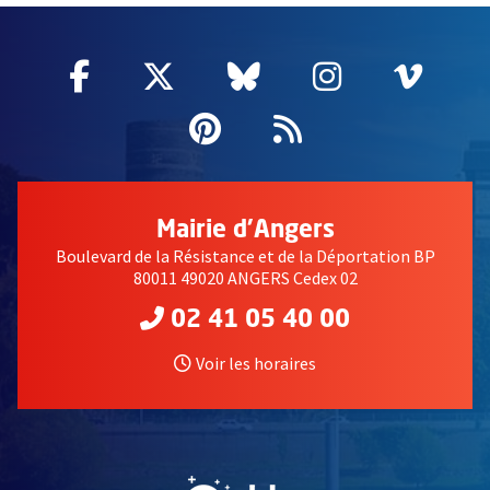
Facebook
, Ouvre une nouvelle fenêtre
Twitter
, Ouvre une nouvelle fe
Bluesky
, Ouvre une nouv
Instagram
, Ouvre un
Vime
, Ouv
Pinterest
, Ouvre une nouvell
Flux RSS
Mairie d'Angers
Boulevard de la Résistance et de la Déportation BP
80011 49020 ANGERS Cedex 02
02 41 05 40 00
Voir les horaires
, Ouvre une nouvelle fe