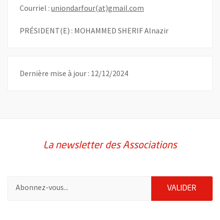
, Ouvre une nouvelle f
Courriel :
uniondarfour(at)gmail.com
PRÉSIDENT(E) : MOHAMMED SHERIF Alnazir
Dernière mise à jour : 12/12/2024
La newsletter des Associations
Pour vous inscrire à la lettre d'information des associations de 
ENVOY
VALIDER
51985