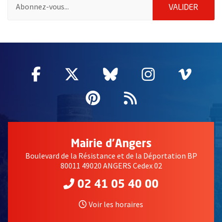
Pour vous inscrire à la lettre d'information des associations de 
ENVOY
VALIDER
51985
Facebook
, Ouvre une nouvelle fenêtre
Twitter
, Ouvre une nouvelle fe
Bluesky
, Ouvre une nouv
Instagram
, Ouvre un
Vime
, Ouv
Pinterest
, Ouvre une nouvell
Flux RSS
Mairie d'Angers
Boulevard de la Résistance et de la Déportation BP
80011 49020 ANGERS Cedex 02
02 41 05 40 00
Voir les horaires