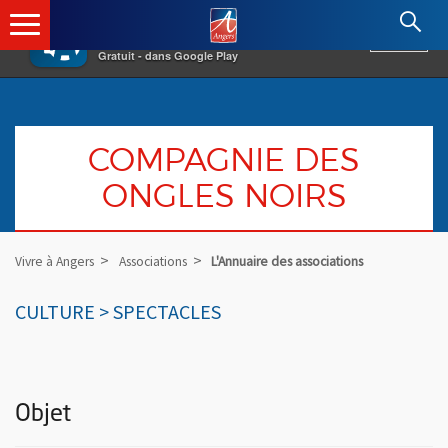
×
Angers.fr : Retour à l'accueil
AF
Vivre à Angers
VOIR
Ville d'Angers
Gratuit - dans Google Play
COMPAGNIE DES
ONGLES NOIRS
Vivre à Angers
Associations
L'Annuaire des associations
CULTURE > SPECTACLES
Objet