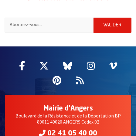
Pour vous inscrire à la lettre d'information des associations de 
ENVOY
VALIDER
51985
Facebook
, Ouvre une nouvelle fenêtre
Twitter
, Ouvre une nouvelle fe
Bluesky
, Ouvre une nouv
Instagram
, Ouvre un
Vime
, Ouv
Pinterest
, Ouvre une nouvell
Flux RSS
Mairie d'Angers
Boulevard de la Résistance et de la Déportation BP
80011 49020 ANGERS Cedex 02
02 41 05 40 00