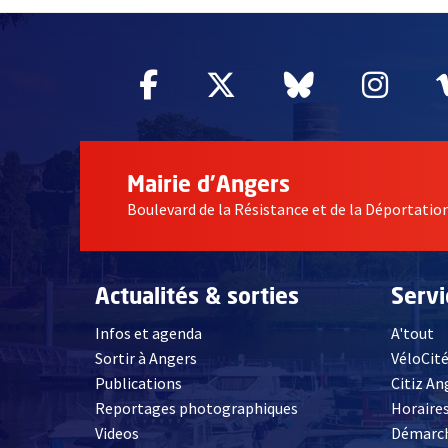
Facebook
, Ouvre une nouvelle fe
Twitter
, Ouvre une nouv
Bluesky
, Ouvre un
Inst
, Ou
Mairie d'Angers
Boulevard de la Résistance et de la Déportati
Actualités & sorties
Serv
Infos et agenda
A'tout
Sortir à Angers
VéloCit
Publications
Citiz An
Reportages photographiques
Horaires
, Ouvre une nouvelle fenêtre
Videos
Démarch