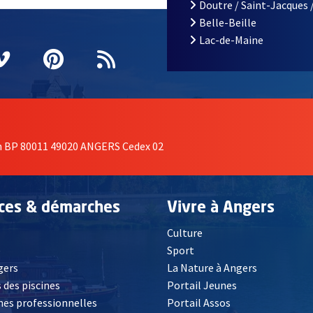
Doutre / Saint-Jacques 
Belle-Beille
Lac-de-Maine
nêtre
elle fenêtre
e nouvelle fenêtre
agram
vre une nouvelle fenêtre
Vimeo
, Ouvre une nouvelle fenêtre
Pinterest
, Ouvre une nouvelle fenêtre
Flux RSS
on BP 80011 49020 ANGERS Cedex 02
ices & démarches
Vivre à Angers
Culture
é
Sport
, Ouvre une nouvelle fenêtre
gers
La Nature à Angers
 des piscines
Portail Jeunes
es professionnelles
Portail Assos