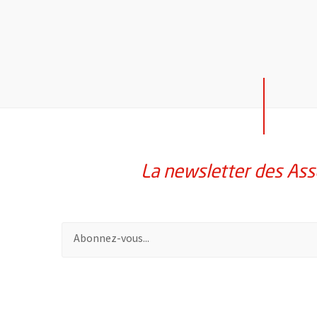
La newsletter des Ass
Pour vous inscrire à la lettre d'information des assoc
51985