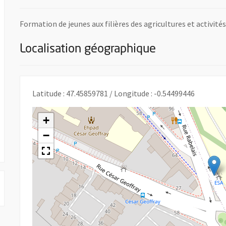
Formation de jeunes aux filières des agricultures et activité
Localisation géographique
e une nouvelle fenêtre
Latitude : 47.45859781 / Longitude : -0.54499446
+
−
 UNE NOUVELLE FENÊTRE