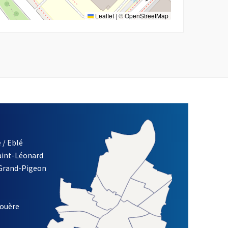
Leaflet
|
©
OpenStreetMap
 / Eblé
Saint-Léonard
re)
 Grand-Pigeon
ETTRE D'INFORMATION DES ASSOCIATIONS DE LA VILLE D'ANG
louère