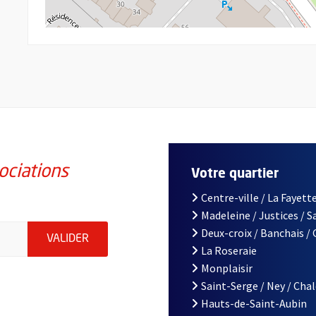
ociations
Votre quartier
Centre-ville / La Fayette
Madeleine / Justices / 
iations de la ville d'Angers, indiquez votre email (champ obligatoi
Deux-croix / Banchais /
ENVOYER MA DEMANDE D'INSCRIPTION À LA L
VALIDER
La Roseraie
Monplaisir
Saint-Serge / Ney / Cha
Hauts-de-Saint-Aubin