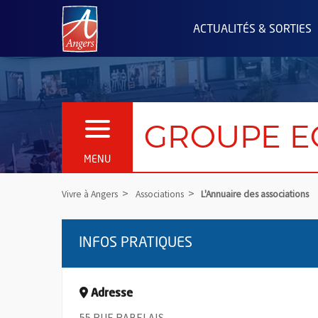
Angers.fr : Retour à l'accueil
ACTUALITÉS & SORTIES
GROUPE E
OUVRIR LE MENU
MENU
Vivre à Angers
Associations
L'Annuaire des associations
INFOS PRATIQUES
Adresse
55 RUE RABELAIS