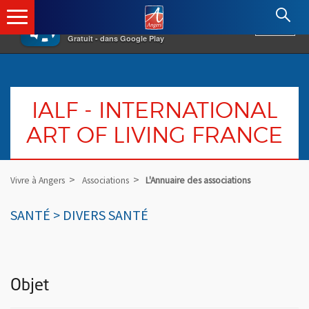
×
Angers.fr : Retour à l'accueil
AF
Vivre à Angers
VOIR
Ville d'Angers
Gratuit - dans Google Play
IALF - INTERNATIONAL
ART OF LIVING FRANCE
Vivre à Angers
Associations
L'Annuaire des associations
SANTÉ > DIVERS SANTÉ
Objet