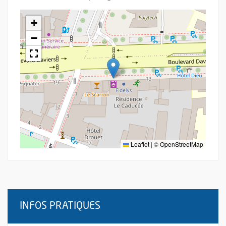
+
−
Leaflet
|
©
OpenStreetMap
INFOS PRATIQUES