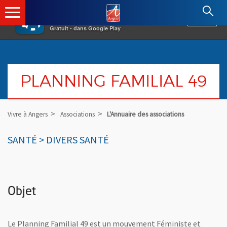
×
Angers.fr : Retour à l'accueil
AF
Vivre à Angers
VOIR
Ville d'Angers
Gratuit - dans Google Play
PLANNING FAMILIAL 49
Vivre à Angers
Associations
L'Annuaire des associations
SANTÉ > DIVERS SANTÉ
Objet
Le Planning Familial 49 est un mouvement Féministe et