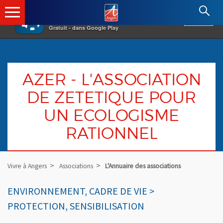
×
Angers.fr : Retour à l'accueil
AF
Vivre à Angers
VOIR
Ville d'Angers
Gratuit - dans Google Play
AZER - L'ASSOCIATION
DE ZETETIQUE POUR
UN ECOLOGISME
RATIONNEL
Vivre à Angers
Associations
L'Annuaire des associations
ENVIRONNEMENT, CADRE DE VIE >
PROTECTION, SENSIBILISATION