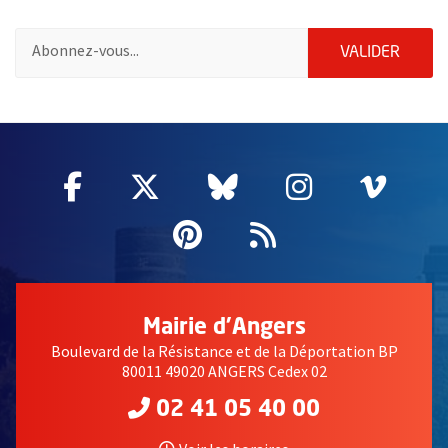
Pour vous inscrire à la lettre d'information des associations de 
ENVOY
VALIDER
51985
Facebook
, Ouvre une nouvelle fenêtre
Twitter
, Ouvre une nouvelle fe
Bluesky
, Ouvre une nouv
Instagram
, Ouvre un
Vime
, Ouv
Pinterest
, Ouvre une nouvell
Flux RSS
Mairie d'Angers
Boulevard de la Résistance et de la Déportation BP
80011 49020 ANGERS Cedex 02
02 41 05 40 00