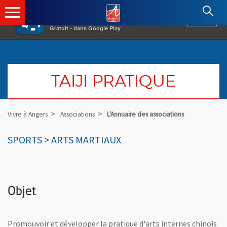
×
Angers.fr : Retour à l'accueil
AF
Vivre à Angers
VOIR
Ville d'Angers
Gratuit - dans Google Play
TAIJI PRATIQUE
Vivre à Angers
Associations
L'Annuaire des associations
SPORTS > ARTS MARTIAUX
Objet
Promouvoir et développer la pratique d'arts internes chinois