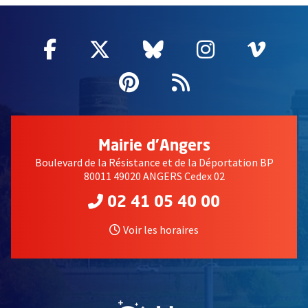
Facebook
, Ouvre une nouvelle fenêtre
Twitter
, Ouvre une nouvelle fe
Bluesky
, Ouvre une nouv
Instagram
, Ouvre un
Vime
, Ouv
Pinterest
, Ouvre une nouvell
Flux RSS
Mairie d'Angers
Boulevard de la Résistance et de la Déportation BP
80011 49020 ANGERS Cedex 02
02 41 05 40 00
Voir les horaires
, Ouvre une nouvelle fe