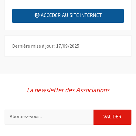
, OUVRE UNE N
ACCÉDER AU SITE INTERNET
Dernière mise à jour : 17/09/2025
La newsletter des Associations
Pour vous inscrire à la lettre d'information des associations de 
ENVOY
VALIDER
51985