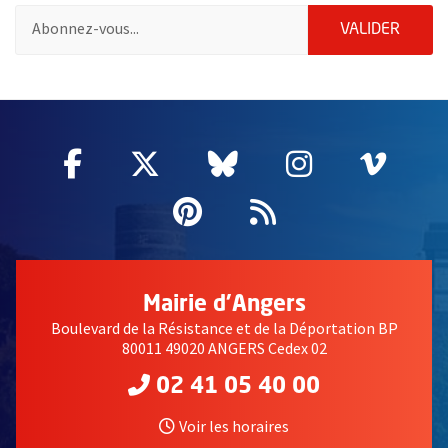
Pour vous inscrire à la lettre d'information des associations de 
ENVOY
VALIDER
58214
Facebook
, Ouvre une nouvelle fenêtre
Twitter
, Ouvre une nouvelle fe
Bluesky
, Ouvre une nouv
Instagram
, Ouvre un
Vime
, Ouv
Pinterest
, Ouvre une nouvell
Flux RSS
Mairie d'Angers
Boulevard de la Résistance et de la Déportation BP
80011 49020 ANGERS Cedex 02
02 41 05 40 00
Voir les horaires