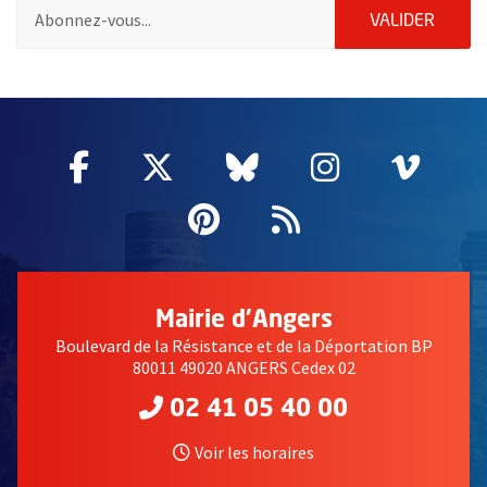
Pour vous inscrire à la lettre d'information des associations de 
ENVOY
VALIDER
58214
Facebook
, Ouvre une nouvelle fenêtre
Twitter
, Ouvre une nouvelle fe
Bluesky
, Ouvre une nouv
Instagram
, Ouvre un
Vime
, Ouv
Pinterest
, Ouvre une nouvell
Flux RSS
Mairie d'Angers
Boulevard de la Résistance et de la Déportation BP
80011 49020 ANGERS Cedex 02
02 41 05 40 00
Voir les horaires