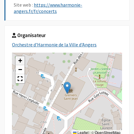
Site web :
https://www.harmonie-
, Ouvre une nouvelle fenêtre
angers.fr/fr/concerts
Organisateur
, Ouvre une nouvel
Orchestre d'Harmonie de la Ville d'Angers
+
−
Leaflet
|
©
OpenStreetMap