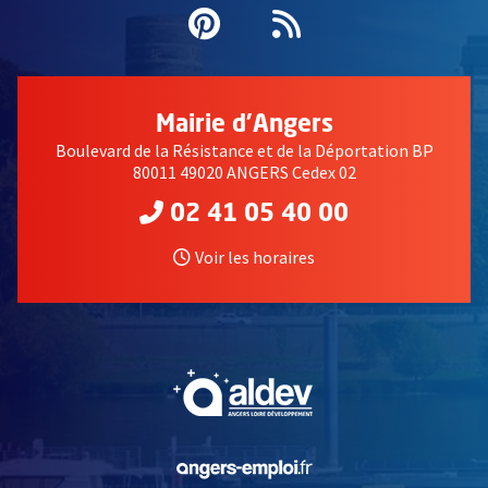
Pinterest
, Ouvre une nouvell
Flux RSS
Mairie d'Angers
Boulevard de la Résistance et de la Déportation BP
80011 49020 ANGERS Cedex 02
02 41 05 40 00
Voir les horaires
, Ouvre une nouvelle fe
, Ouvre une nouvelle fe