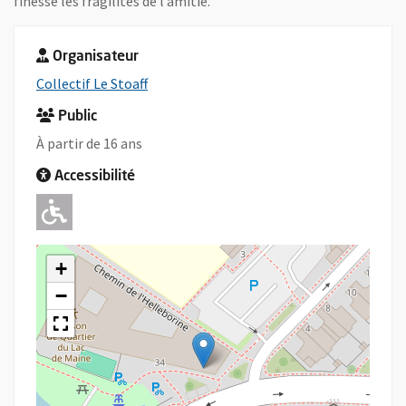
finesse les fragilités de l’amitié.
Organisateur
, Ouvre une nouvelle fenêtre
Collectif Le Stoaff
Public
À partir de 16 ans
Accessibilité
Adapté pour l'handicap Moteur
+
−