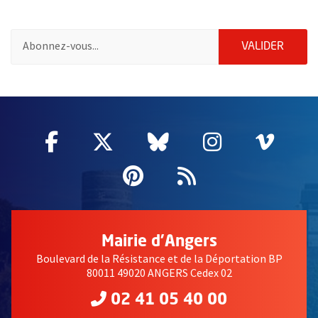
Pour vous inscrire à la lettre d'information des associations de 
ENVOY
VALIDER
58214
Facebook
, Ouvre une nouvelle fenêtre
Twitter
, Ouvre une nouvelle fe
Bluesky
, Ouvre une nouv
Instagram
, Ouvre un
Vime
, Ouv
Pinterest
, Ouvre une nouvell
Flux RSS
Mairie d'Angers
Boulevard de la Résistance et de la Déportation BP
80011 49020 ANGERS Cedex 02
02 41 05 40 00