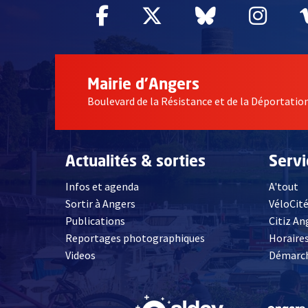
Facebook
, Ouvre une nouvelle fe
Twitter
, Ouvre une nouv
Bluesky
, Ouvre un
Inst
, Ou
Mairie d'Angers
Boulevard de la Résistance et de la Déportati
Actualités & sorties
Serv
Infos et agenda
A'tout
Sortir à Angers
VéloCit
Publications
Citiz An
Reportages photographiques
Horaires
, Ouvre une nouvelle fenêtre
Videos
Démarch
, Ouvre une nouve