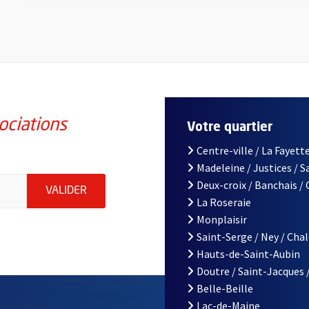
ociations
Votre quartier
Centre-ville / La Fayette
Madeleine / Justices / 
iations de la ville d'Angers, indiquez votre email (champ obligatoi
Deux-croix / Banchais /
ENVOYER MA DEMANDE D'INSCRIPTION À LA L
VALIDER
La Roseraie
Monplaisir
Saint-Serge / Ney / Cha
Hauts-de-Saint-Aubin
Doutre / Saint-Jacques 
Belle-Beille
Lac-de-Maine