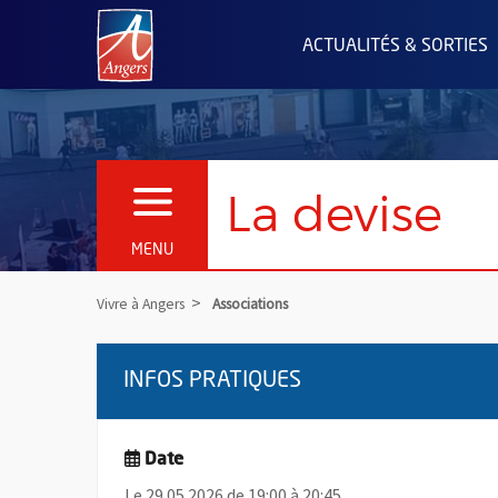
Angers.fr : Retour à l'accueil
ACTUALITÉS & SORTIES
La devise
OUVRIR LE MENU
MENU
Vivre à Angers
Associations
INFOS PRATIQUES
Date
Le 29.05.2026 de 19:00 à 20:45