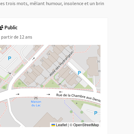
ces trois mots, mêlant humour, insolence et un brin
Public
 partir de 12 ans
Leaflet
|
©
OpenStreetMap