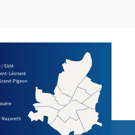
 / Eblé
Saint-Léonard
re)
 Grand-Pigeon
ETTRE D'INFORMATION DES ASSOCIATIONS DE LA VILLE D'ANG
louère
/ Nazareth