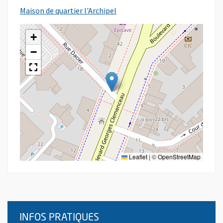
, Ouvre une nouvelle fenêtre
Maison de quartier l'Archipel
+
−
Leaflet
|
©
OpenStreetMap
INFOS PRATIQUES