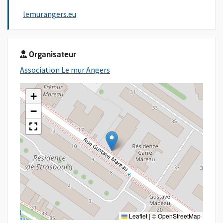
, Ouvre une nouvelle fenêtre
lemurangers.eu
Organisateur
, Ouvre une nouvelle fenêtre
Association Le mur Angers
+
−
Leaflet
|
©
OpenStreetMap