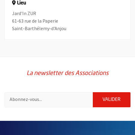
Lieu
Jard'In ZUR
61-63 rue de la Paperie
Saint-Barthélemy-d'Anjou
La newsletter des Associations
Pour vous inscrire à la lettre d'information des associations de 
ENVOY
VALIDER
58214