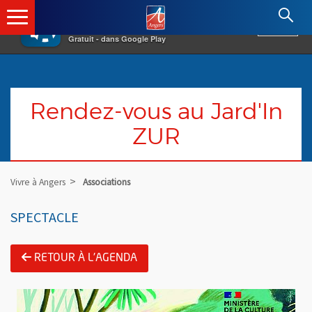
×
Angers.fr : Retour à l'accueil
AF
Vivre à Angers
VOIR
Ville d'Angers
Gratuit - dans Google Play
Rendez-vous au Jard'In
ZUR
Vivre à Angers
Associations
SPECTACLE
RETOUR À L'AGENDA