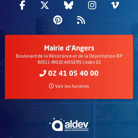
Facebook
, Ouvre une nouvelle fenêtre
Twitter
, Ouvre une nouvelle fe
Bluesky
, Ouvre une nouv
Instagram
, Ouvre un
Vime
, Ouv
Pinterest
, Ouvre une nouvell
Flux RSS
Mairie d'Angers
Boulevard de la Résistance et de la Déportation BP
80011 49020 ANGERS Cedex 02
02 41 05 40 00
Voir les horaires
, Ouvre une nouvelle fe