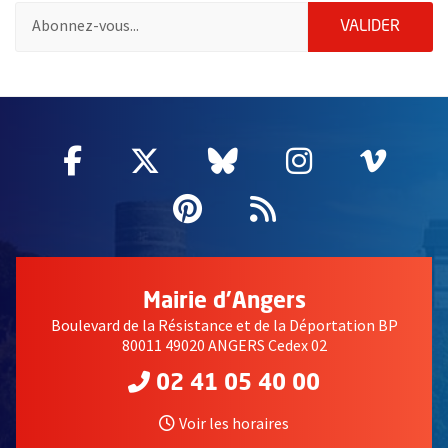
Pour vous inscrire à la lettre d'information des associations de 
ENVOY
VALIDER
58214
Facebook
, Ouvre une nouvelle fenêtre
Twitter
, Ouvre une nouvelle fe
Bluesky
, Ouvre une nouv
Instagram
, Ouvre un
Vime
, Ouv
Pinterest
, Ouvre une nouvell
Flux RSS
Mairie d'Angers
Boulevard de la Résistance et de la Déportation BP
80011 49020 ANGERS Cedex 02
02 41 05 40 00
Voir les horaires