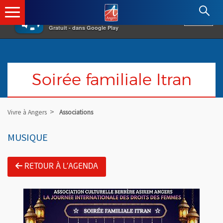
×
Angers.fr : Retour à l'accueil
AF
Vivre à Angers
VOIR
Ville d'Angers
Gratuit - dans Google Play
Soirée familiale Itran
Vivre à Angers
Associations
MUSIQUE
RETOUR À L'AGENDA