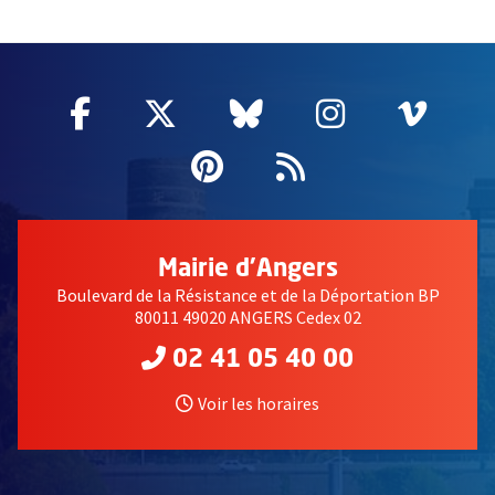
58214
Facebook
, Ouvre une nouvelle fenêtre
Twitter
, Ouvre une nouvelle fe
Bluesky
, Ouvre une nouv
Instagram
, Ouvre un
Vime
, Ouv
Pinterest
, Ouvre une nouvell
Flux RSS
Mairie d'Angers
Boulevard de la Résistance et de la Déportation BP
80011 49020 ANGERS Cedex 02
02 41 05 40 00
Voir les horaires