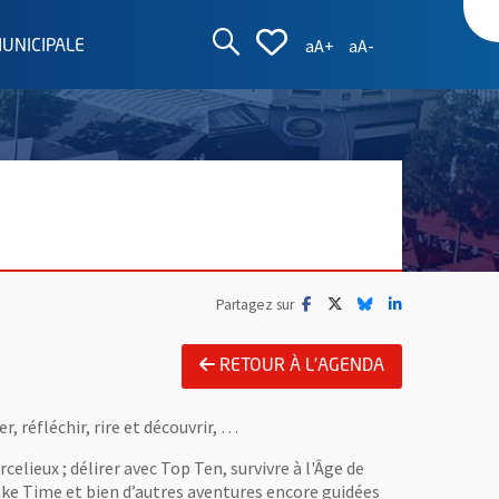
AFFICHER LA ZON
AFFICHER LA L
Augmenter la taille d
Réduire la taille
aA+
aA-
MUNICIPALE
Facebook
, Ouvre une nouvelle fenêtre
Twitter
, Ouvre une nouvelle fe
Bluesky
, Ouvre une nouvell
LinkedIn
, Ouvre une no
Partagez sur
RETOUR À L'AGENDA
, réfléchir, rire et découvrir, …
celieux ; délirer avec Top Ten, survivre à l'Âge de
Take Time et bien d’autres aventures encore guidées