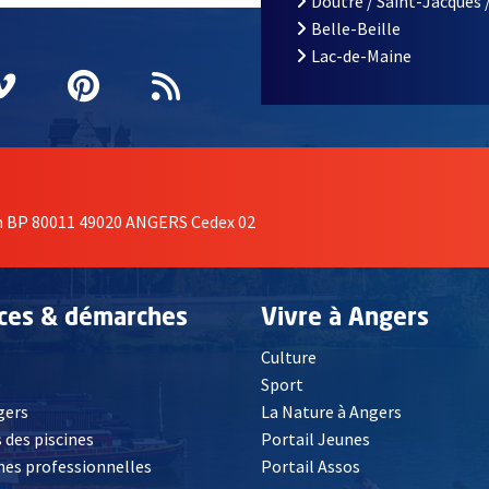
Doutre / Saint-Jacques 
Belle-Beille
Lac-de-Maine
nêtre
elle fenêtre
e nouvelle fenêtre
agram
vre une nouvelle fenêtre
Vimeo
, Ouvre une nouvelle fenêtre
Pinterest
, Ouvre une nouvelle fenêtre
Flux RSS
on BP 80011 49020 ANGERS Cedex 02
ices & démarches
Vivre à Angers
Culture
é
Sport
, Ouvre une nouvelle fenêtre
gers
La Nature à Angers
 des piscines
Portail Jeunes
es professionnelles
Portail Assos