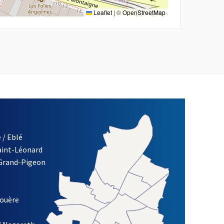
Leaflet
|
©
OpenStreetMap
 / Eblé
Saint-Léonard
re)
 Grand-Pigeon
ETTRE D'INFORMATION DES ASSOCIATIONS DE LA VILLE D'ANG
louère