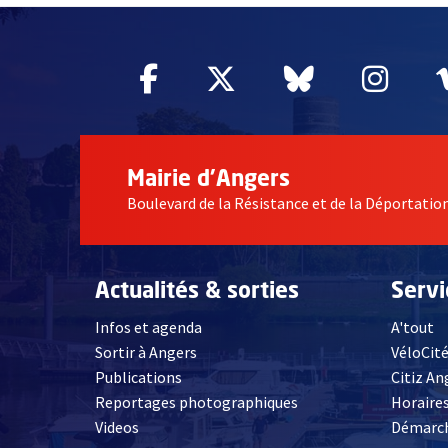
Facebook
, Ouvre une nouvelle fe
Twitter
, Ouvre une nouv
Bluesky
, Ouvre un
Inst
, Ou
Mairie d'Angers
Boulevard de la Résistance et de la Déportati
Actualités & sorties
Serv
Infos et agenda
A'tout
Sortir à Angers
VéloCit
Publications
Citiz An
Reportages photographiques
Horaires
, Ouvre une nouvelle fenêtre
Videos
Démarch