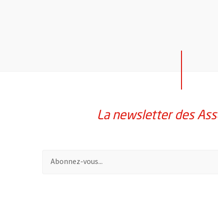
La newsletter des Ass
Pour vous inscrire à la lettre d'information des assoc
58214