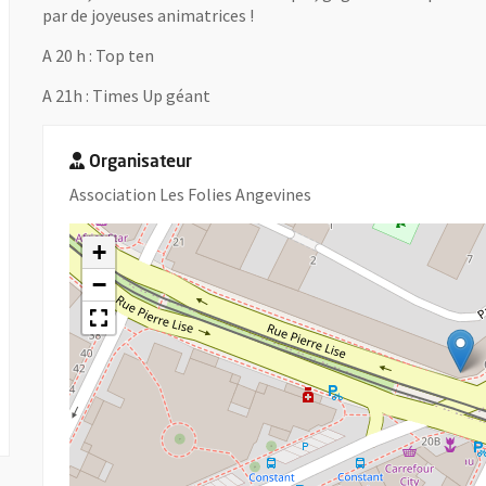
par de joyeuses animatrices !
A 20 h : Top ten
A 21h : Times Up géant
Organisateur
Association Les Folies Angevines
+
−