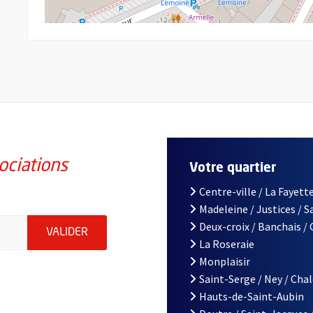
ociations
Votre quartier
Centre-ville / La Fayette
Madeleine / Justices / 
iations de la ville d'Angers, indiquez votre email (champ obligatoi
Deux-croix / Banchais /
ENVOYER MA DEMANDE D'INSCRIPTION À LA L
VALIDER
La Roseraie
Monplaisir
Saint-Serge / Ney / Cha
Hauts-de-Saint-Aubin