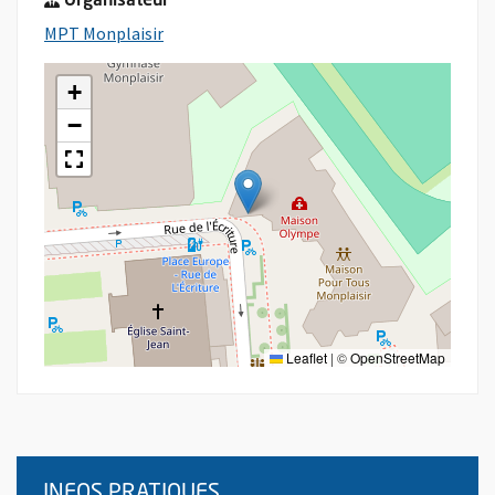
Organisateur
, Ouvre une nouvelle fenêtre
MPT Monplaisir
+
−
Leaflet
|
©
OpenStreetMap
INFOS PRATIQUES