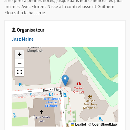
à respirer à pleines notes, jusque dans leurs silences les plus
intimes. Avec Florent Nisse à la contrebasse et Guilhem
Flouzat à la batterie.
Organisateur
, Ouvre une nouvelle fenêtre
Jazz Maine
+
−
Leaflet
|
©
OpenStreetMap