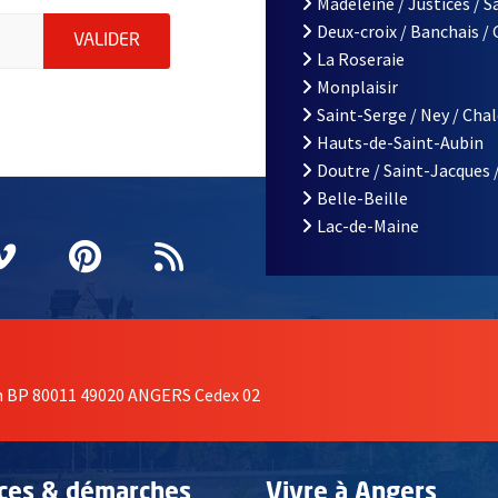
Madeleine / Justices / 
iations de la ville d'Angers, indiquez votre email (champ obligatoi
Deux-croix / Banchais /
ENVOYER MA DEMANDE D'INSCRIPTION À LA L
VALIDER
La Roseraie
Monplaisir
Saint-Serge / Ney / Cha
Hauts-de-Saint-Aubin
Doutre / Saint-Jacques 
Belle-Beille
Lac-de-Maine
nêtre
elle fenêtre
e nouvelle fenêtre
agram
vre une nouvelle fenêtre
Vimeo
, Ouvre une nouvelle fenêtre
Pinterest
, Ouvre une nouvelle fenêtre
Flux RSS
on BP 80011 49020 ANGERS Cedex 02
ices & démarches
Vivre à Angers