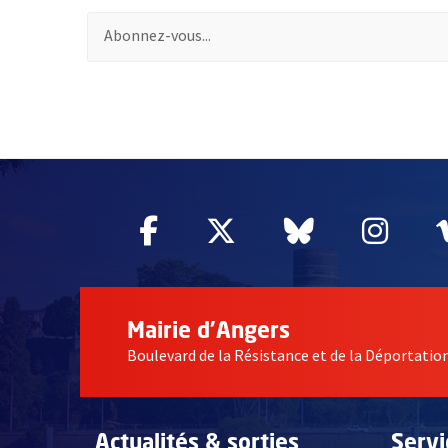
Pour vous inscrire à la lettre d'information des assoc
58214
Facebook
, Ouvre une nouvelle fe
Twitter
, Ouvre une nouv
Bluesky
, Ouvre un
Inst
, Ou
Mairie d'Angers
Boulevard de la Résistance et de la Déportati
Actualités & sorties
Serv