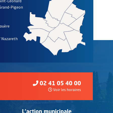
Saint-Léonard
re)
 Grand-Pigeon
ETTRE D'INFORMATION DES ASSOCIATIONS DE LA VILLE D'ANG
louère
/ Nazareth
02 41 05 40 00
Voir les horaires
L'action municipale