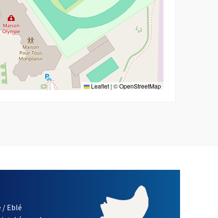
Leaflet
|
©
OpenStreetMap
 / Eblé