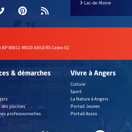
Lac-de-Maine
nêtre
elle fenêtre
e nouvelle fenêtre
agram
vre une nouvelle fenêtre
Vimeo
, Ouvre une nouvelle fenêtre
Pinterest
, Ouvre une nouvelle fenêtre
Flux RSS
on BP 80011 49020 ANGERS Cedex 02
ices & démarches
Vivre à Angers
Culture
é
Sport
, Ouvre une nouvelle fenêtre
gers
La Nature à Angers
 des piscines
Portail Jeunes
es professionnelles
Portail Assos