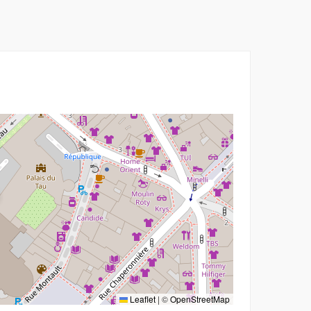
e fenêtre
Leaflet
|
©
OpenStreetMap