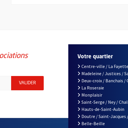
ociations
Votre quartier
Centre-ville / La Fayette
Madeleine / Justices / 
iations de la ville d'Angers, indiquez votre email (champ obligatoi
Deux-croix / Banchais /
ENVOYER MA DEMANDE D'INSCRIPTION À LA L
VALIDER
La Roseraie
Monplaisir
Saint-Serge / Ney / Cha
Hauts-de-Saint-Aubin
Doutre / Saint-Jacques 
Belle-Beille