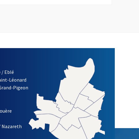
 / Eblé
Saint-Léonard
re)
 Grand-Pigeon
ETTRE D'INFORMATION DES ASSOCIATIONS DE LA VILLE D'ANG
louère
/ Nazareth