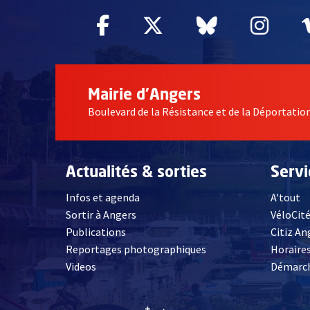
Facebook
, Ouvre une nouvelle fe
Twitter
, Ouvre une nouv
Bluesky
, Ouvre un
Inst
, Ou
Mairie d'Angers
Boulevard de la Résistance et de la Déportati
Actualités & sorties
Serv
Infos et agenda
A'tout
Sortir à Angers
VéloCit
Publications
Citiz An
Reportages photographiques
Horaires
, Ouvre une nouvelle fenêtre
Videos
Démarch