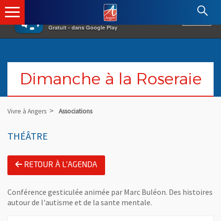
×
Angers.fr : Retour à l'accueil
AF
Vivre à Angers
VOIR
Ville d'Angers
Gratuit - dans Google Play
Dimanche à la Roseraie
Vivre à Angers
Associations
THÉÂTRE
RETOUR À L'AGENDA
Conférence gesticulée animée par Marc Buléon. Des histoires
autour de l'autisme et de la sante mentale.