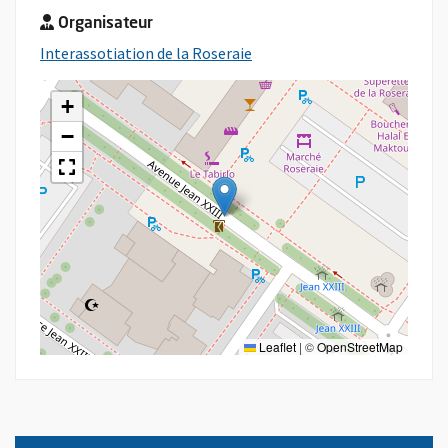
Organisateur
, Ouvre une nouvelle fenêtre
Interassotiation de la Roseraie
+
−
Leaflet
|
©
OpenStreetMap