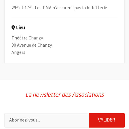
29€ et 17€ - Les T.MA n'assurent pas la billetterie.
Lieu
Théâtre Chanzy
30 Avenue de Chanzy
Angers
La newsletter des Associations
Pour vous inscrire à la lettre d'information des associations de 
ENVOY
VALIDER