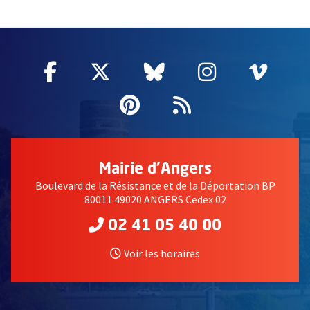
58214
Facebook
, Ouvre une nouvelle fenêtre
Twitter
, Ouvre une nouvelle fe
Bluesky
, Ouvre une nouv
Instagram
, Ouvre un
Vime
, Ouv
Pinterest
, Ouvre une nouvell
Flux RSS
Mairie d'Angers
Boulevard de la Résistance et de la Déportation BP
80011 49020 ANGERS Cedex 02
02 41 05 40 00
Voir les horaires