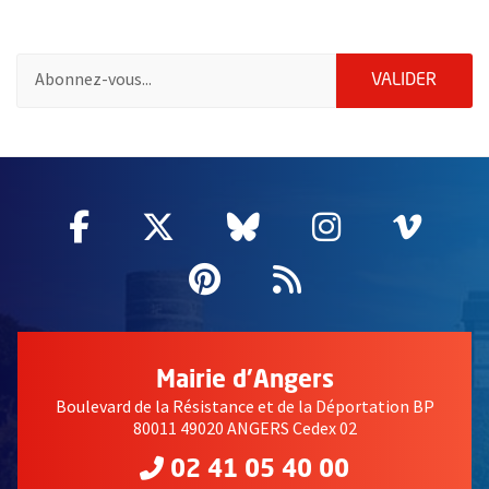
Pour vous inscrire à la lettre d'information des associations de 
ENVOY
VALIDER
58214
Facebook
, Ouvre une nouvelle fenêtre
Twitter
, Ouvre une nouvelle fe
Bluesky
, Ouvre une nouv
Instagram
, Ouvre un
Vime
, Ouv
Pinterest
, Ouvre une nouvell
Flux RSS
Mairie d'Angers
Boulevard de la Résistance et de la Déportation BP
80011 49020 ANGERS Cedex 02
02 41 05 40 00