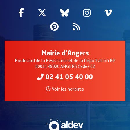
Facebook
, Ouvre une nouvelle fenêtre
Twitter
, Ouvre une nouvelle fe
Bluesky
, Ouvre une nouv
Instagram
, Ouvre un
Vime
, Ouv
Pinterest
, Ouvre une nouvell
Flux RSS
Mairie d'Angers
Boulevard de la Résistance et de la Déportation BP
80011 49020 ANGERS Cedex 02
02 41 05 40 00
Voir les horaires
, Ouvre une nouvelle fe