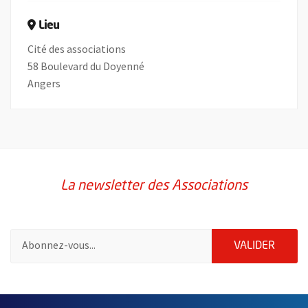
Lieu
Cité des associations
58 Boulevard du Doyenné
Angers
La newsletter des Associations
Pour vous inscrire à la lettre d'information des associations de 
ENVOY
VALIDER
58214