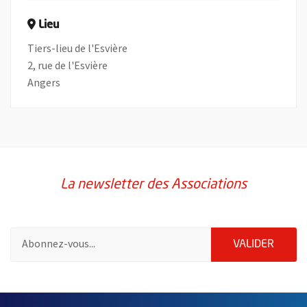
Lieu
Tiers-lieu de l'Esvière
2, rue de l'Esvière
Angers
La newsletter des Associations
Pour vous inscrire à la lettre d'information des associations de 
ENVOY
VALIDER
58214