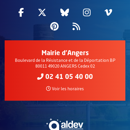
Facebook
, Ouvre une nouvelle fenêtre
Twitter
, Ouvre une nouvelle fe
Bluesky
, Ouvre une nouv
Instagram
, Ouvre un
Vime
, Ouv
Pinterest
, Ouvre une nouvell
Flux RSS
Mairie d'Angers
Boulevard de la Résistance et de la Déportation BP
80011 49020 ANGERS Cedex 02
02 41 05 40 00
Voir les horaires
, Ouvre une nouvelle fe