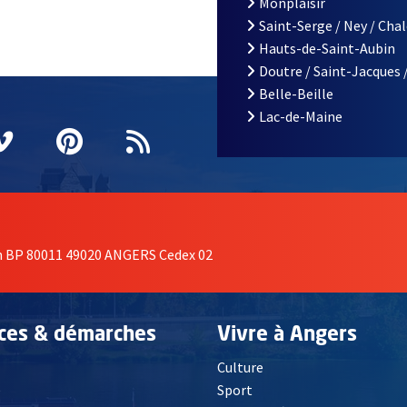
Monplaisir
Saint-Serge / Ney / Cha
Hauts-de-Saint-Aubin
Doutre / Saint-Jacques 
Belle-Beille
Lac-de-Maine
nêtre
elle fenêtre
e nouvelle fenêtre
agram
vre une nouvelle fenêtre
Vimeo
, Ouvre une nouvelle fenêtre
Pinterest
, Ouvre une nouvelle fenêtre
Flux RSS
on BP 80011 49020 ANGERS Cedex 02
ices & démarches
Vivre à Angers
Culture
é
Sport