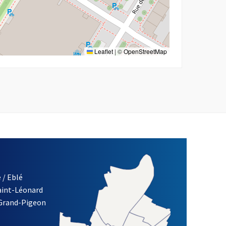
Leaflet
|
©
OpenStreetMap
 / Eblé
Saint-Léonard
re)
 Grand-Pigeon
ETTRE D'INFORMATION DES ASSOCIATIONS DE LA VILLE D'ANG