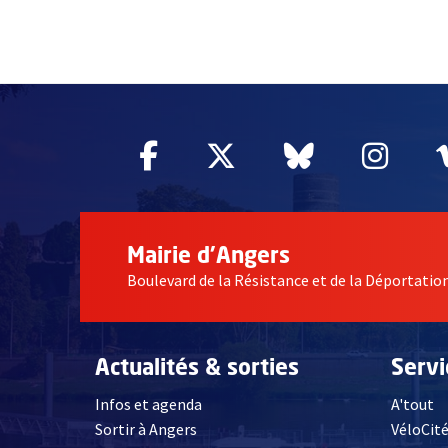
58214
Facebook
, Ouvre une nouvelle fe
Twitter
, Ouvre une nouv
Bluesky
, Ouvre un
Inst
, Ou
Mairie d'Angers
Boulevard de la Résistance et de la Déportati
Actualités & sorties
Serv
Infos et agenda
A'tout
Sortir à Angers
VéloCit