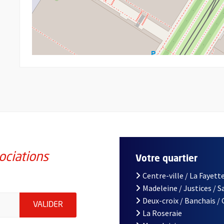
ociations
Votre quartier
Centre-ville / La Fayette
Madeleine / Justices / 
iations de la ville d'Angers, indiquez votre email (champ obligatoi
Deux-croix / Banchais /
ENVOYER MA DEMANDE D'INSCRIPTION À LA L
VALIDER
La Roseraie