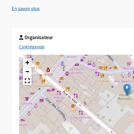
, Ouvre une nouvelle fenêtre
En savoir plus
Organisateur
, Ouvre une nouvelle fenêtre
Cinélégende
+
−