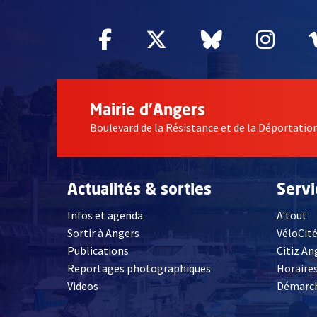
Facebook
, Ouvre une nouvelle fe
Twitter
, Ouvre une nouv
Bluesky
, Ouvre un
Inst
, Ou
Mairie d'Angers
Boulevard de la Résistance et de la Déportati
Actualités & sorties
Serv
Infos et agenda
A'tout
Sortir à Angers
VéloCit
Publications
Citiz An
Reportages photographiques
Horaires
, Ouvre une nouvelle fenêtre
Videos
Démarch