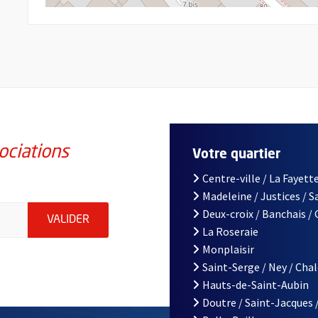
ociations
Votre quartier
Centre-ville / La Fayette
Madeleine / Justices / 
iations de la ville d'Angers, indiquez votre email (champ obligatoi
Deux-croix / Banchais /
ENVOYER MA DEMANDE D'INSCRIPTION À LA L
VALIDER
La Roseraie
Monplaisir
Saint-Serge / Ney / Cha
Hauts-de-Saint-Aubin
Doutre / Saint-Jacques 