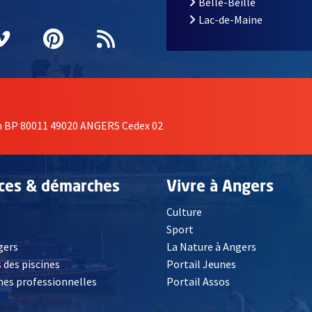
Belle-Beille
Lac-de-Maine
nêtre
elle fenêtre
e nouvelle fenêtre
agram
vre une nouvelle fenêtre
Vimeo
, Ouvre une nouvelle fenêtre
Pinterest
, Ouvre une nouvelle fenêtre
Flux RSS
on BP 80011 49020 ANGERS Cedex 02
ices & démarches
Vivre à Angers
Culture
é
Sport
, Ouvre une nouvelle fenêtre
gers
La Nature à Angers
 des piscines
Portail Jeunes
es professionnelles
Portail Assos