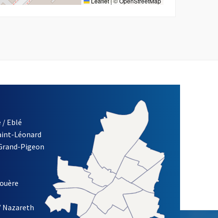
Leaflet
|
©
OpenStreetMap
 / Eblé
Saint-Léonard
re)
 Grand-Pigeon
ETTRE D'INFORMATION DES ASSOCIATIONS DE LA VILLE D'ANG
louère
/ Nazareth