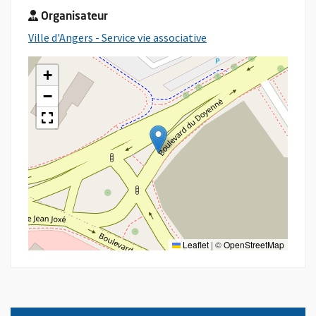
Organisateur
, Ouvre une nouvelle f
Ville d'Angers - Service vie associative
+
−
Leaflet
|
©
OpenStreetMap