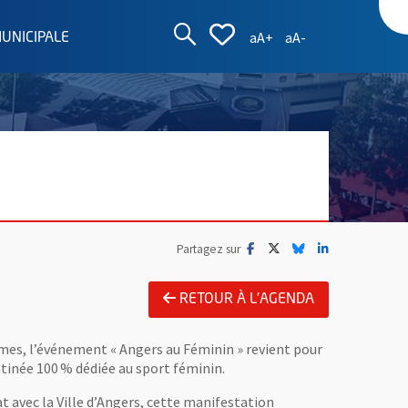
AFFICHER LA ZON
AFFICHER LA L
Augmenter la taille d
Réduire la taille
aA+
aA-
MUNICIPALE
Facebook
, Ouvre une nouvelle fenêtre
Twitter
, Ouvre une nouvelle fe
Bluesky
, Ouvre une nouvell
LinkedIn
, Ouvre une no
Partagez sur
RETOUR À L'AGENDA
mmes, l’événement « Angers au Féminin » revient pour
atinée 100 % dédiée au sport féminin.
 avec la Ville d’Angers, cette manifestation