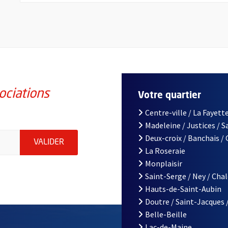
ociations
Votre quartier
Centre-ville / La Fayette
Madeleine / Justices / 
iations de la ville d'Angers, indiquez votre email (champ obligatoi
Deux-croix / Banchais /
ENVOYER MA DEMANDE D'INSCRIPTION À LA L
VALIDER
La Roseraie
Monplaisir
Saint-Serge / Ney / Cha
Hauts-de-Saint-Aubin
Doutre / Saint-Jacques 
Belle-Beille
Lac-de-Maine