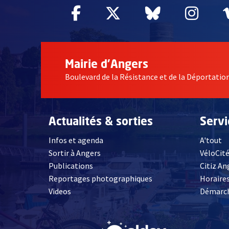
Facebook
, Ouvre une nouvelle fe
Twitter
, Ouvre une nouv
Bluesky
, Ouvre un
Inst
, Ou
Mairie d'Angers
Boulevard de la Résistance et de la Déportati
Actualités & sorties
Serv
Infos et agenda
A'tout
Sortir à Angers
VéloCit
Publications
Citiz An
Reportages photographiques
Horaires
, Ouvre une nouvelle fenêtre
Videos
Démarch
, Ouvre une nouve