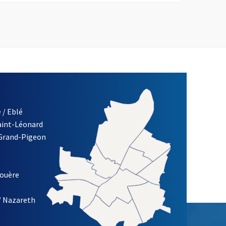
 / Eblé
Saint-Léonard
re)
 Grand-Pigeon
ETTRE D'INFORMATION DES ASSOCIATIONS DE LA VILLE D'ANG
louère
/ Nazareth